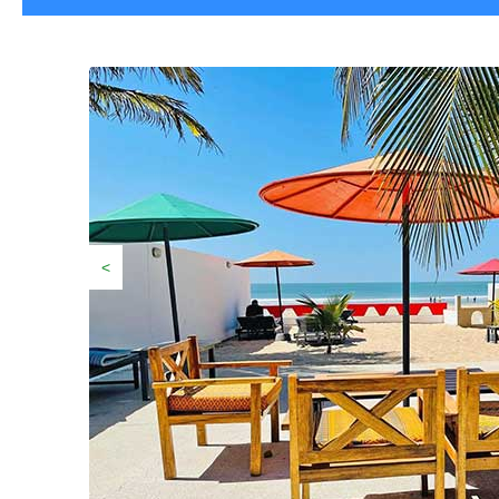
HÉBERGEMENTS
|
BARS RESTAURANT
VILLAGE & PLAGE
<
ACCUEIL
|
FO